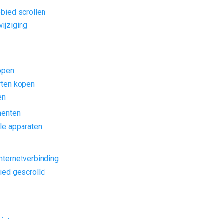
ebied scrollen
ijziging
open
rten kopen
en
menten
le apparaten
nternetverbinding
ied gescrolld