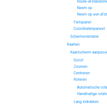
Route-afstandsm
Neem op
Neem op een afs
Fietspanel
Coördinatenpaneel
Schermoriëntatie
Kaarten
Kaartscherm aanpass
Scroll
Zoomen
Centreren
Roteren
Automatische rota
Handmatige rotati
Lang indrukken