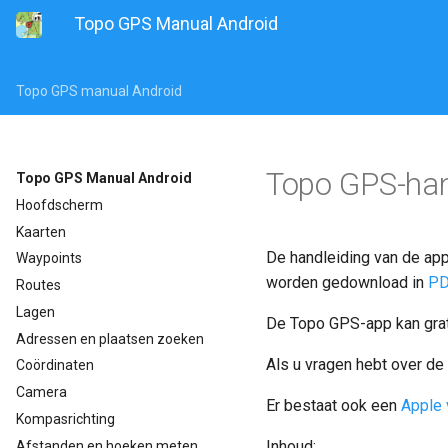
Topo GPS Manual Android
Topo GPS manual Android
Topo GPS-han
Topo GPS Manual Android
Hoofdscherm
Kaarten
De handleiding van de ap
Waypoints
worden gedownload in
PD
Routes
Lagen
De Topo GPS-app kan grat
Adressen en plaatsen zoeken
Als u vragen hebt over de 
Coördinaten
Camera
Er bestaat ook een
Apple 
Kompasrichting
Inhoud:
Afstanden en hoeken meten