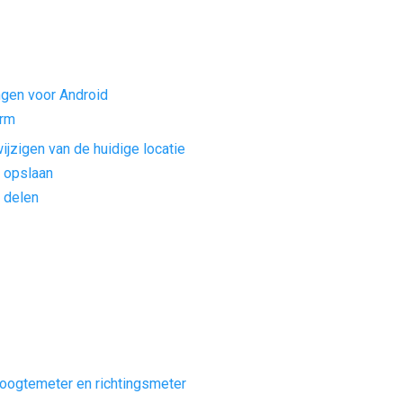
ngen voor Android
erm
ijzigen van de huidige locatie
e opslaan
e delen
oogtemeter en richtingsmeter