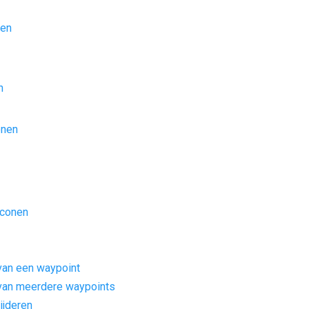
ken
n
enen
iconen
van een waypoint
van meerdere waypoints
ijderen