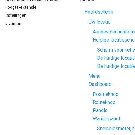
Hoogte-extensie
Hoofdscherm
Instellingen
Uw locatie
Diversen
Aanbevolen instelli
Huidige locatiesch
Scherm voor het w
De huidige locati
De huidige locati
Menu
Dashboard
Positieknop
Routeknop
Panels
Wandelpanel
Snelheidsmeter, h