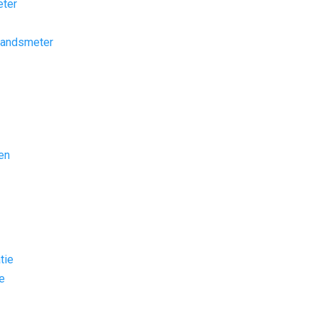
eter
tandsmeter
en
tie
e