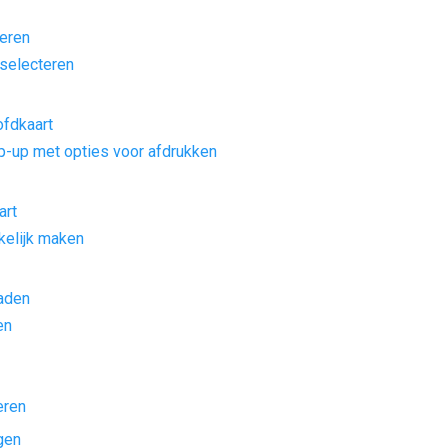
teren
 selecteren
ofdkaart
op-up met opties voor afdrukken
art
kelijk maken
aden
en
eren
gen