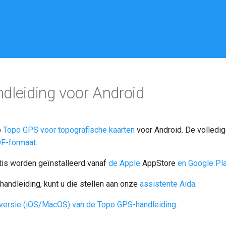
dleiding voor Android
p
Topo GPS voor topografische kaarten
voor Android. De volledig
F-formaat
.
is worden geïnstalleerd vanaf
de Apple
AppStore
en Google Pl
handleiding, kunt u die stellen aan onze
assistente Aida
.
versie (iOS/MacOS) van de Topo GPS-handleiding
.