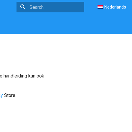
Nederlands
Type to start searching
e handleiding kan ook
ay
Store.