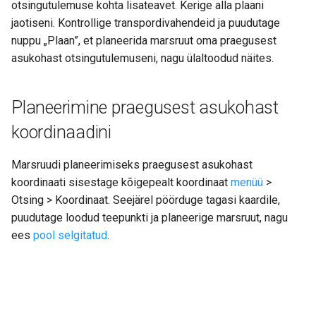
otsingutulemuse kohta lisateavet. Kerige alla plaani
jaotiseni. Kontrollige transpordivahendeid ja puudutage
nuppu „Plaan”, et planeerida marsruut oma praegusest
asukohast otsingutulemuseni, nagu ülaltoodud näites.
Planeerimine praegusest asukohast
koordinaadini
Marsruudi planeerimiseks praegusest asukohast
koordinaati sisestage kõigepealt koordinaat
menüü
>
Otsing > Koordinaat. Seejärel pöörduge tagasi kaardile,
puudutage loodud teepunkti ja planeerige marsruut, nagu
ees
pool selgitatud
.