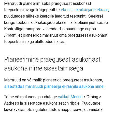
Marsruudi planeerimiseks praegusest asukohast
teepunktini avage kõigepealt te
ekonna üksikasjade ekraan
,
puudutades näiteks kaardile laaditud teepunkti. Seejärel
kerige teekonna üksikasjade ekraanil alla plaani jaotisesse.
Kontrollige transpordivahendeid ja puudutage nuppu
„Plaan”, et planeerida marsruut oma praegusest asukohast
teepunktini, nagu ülaltoodud näites.
Planeerimine praegusest asukohast
asukoha nime sisestamisega
Marsruuti on võimalik planeerida praegusest asukohast,
sisestades marsruudi planeerija ekraanile asukoha nime
.
Teise võimalusena puudutage
valikut Menüü
> Otsing >
Aadress ja sisestage asukoht seach ribale. Puudutage
kuvatavates otsingutulemustes nuppu teave, et vaadata